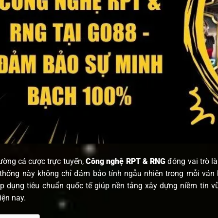
rường cá cược trực tuyến,
Công nghệ RPT & RNG
đóng vai trò là
 thống này không chỉ đảm bảo tính ngẫu nhiên trong mỗi ván b
áp dụng tiêu chuẩn quốc tế giúp nền tảng xây dựng niềm tin v
iện nay.