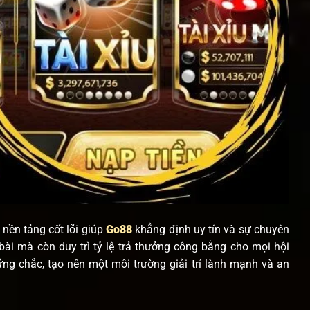
 nền tảng cốt lõi giúp
Go88
khẳng định uy tín và sự chuyên
ài mà còn duy trì tỷ lệ trả thưởng công bằng cho mọi hội
ững chắc, tạo nên một môi trường giải trí lành mạnh và an