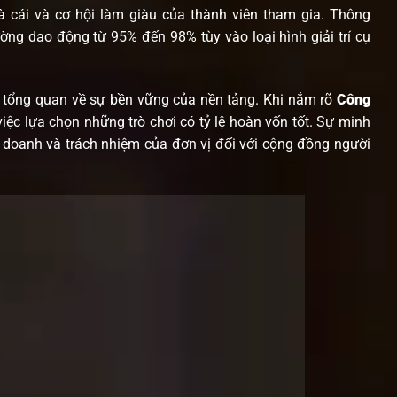
 cái và cơ hội làm giàu của thành viên tham gia. Thông
ờng dao động từ 95% đến 98% tùy vào loại hình giải trí cụ
ìn tổng quan về sự bền vững của nền tảng. Khi nắm rõ
Công
việc lựa chọn những trò chơi có tỷ lệ hoàn vốn tốt. Sự minh
 doanh và trách nhiệm của đơn vị đối với cộng đồng người