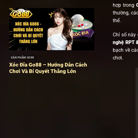
hợp trong
thường, các
thể.
Chỉ số này 
nghệ RPT 
bạch về cá
chơi.
SẢN PHẨM GO88
Xóc Đĩa Go88 – Hướng Dẫn Cách
Chơi Và Bí Quyết Thắng Lớn